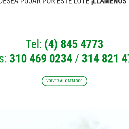
 DESEA PUJAR POR ESTE LOTE
¡LLÁMENOS 
Tel:
(4) 845 4773
s:
310 469 0234
/
314 821 4
VOLVER AL CATÁLOGO