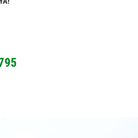
YA!
795