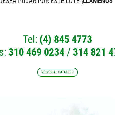
 DESEA PUJAR POR ESTE LOTE
¡LLÁMENOS 
Tel:
(4) 845 4773
s:
310 469 0234
/
314 821 4
VOLVER AL CATÁLOGO