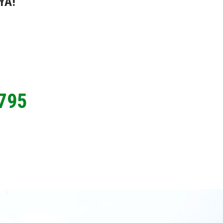
YA!
795