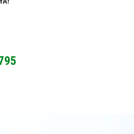
YA!
795