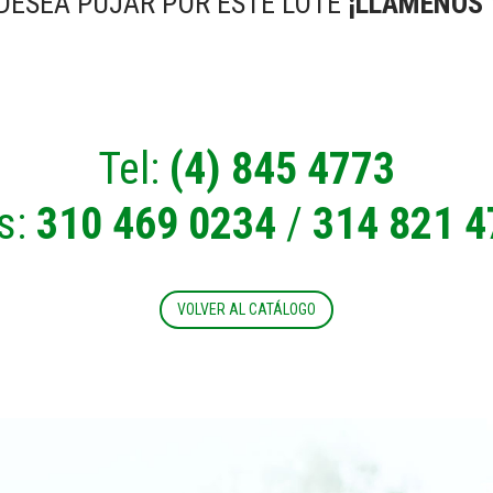
 DESEA PUJAR POR ESTE LOTE
¡LLÁMENOS 
Tel:
(4) 845 4773
s:
310 469 0234
/
314 821 4
VOLVER AL CATÁLOGO