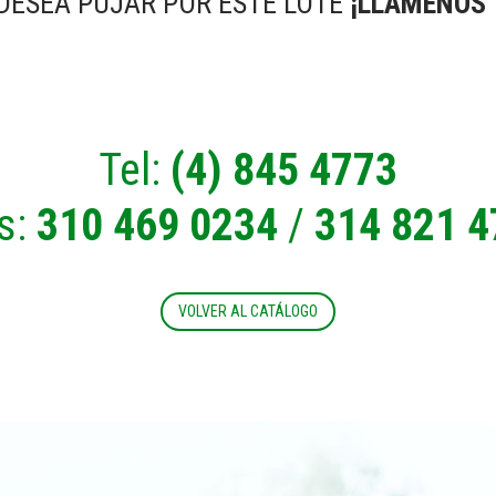
 DESEA PUJAR POR ESTE LOTE
¡LLÁMENOS 
Tel:
(4) 845 4773
s:
310 469 0234
/
314 821 4
VOLVER AL CATÁLOGO