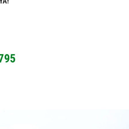
YA!
795