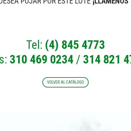
 DESEA PUJAR POR ESTE LOTE
¡LLÁMENOS 
Tel:
(4) 845 4773
s:
310 469 0234
/
314 821 4
VOLVER AL CATÁLOGO