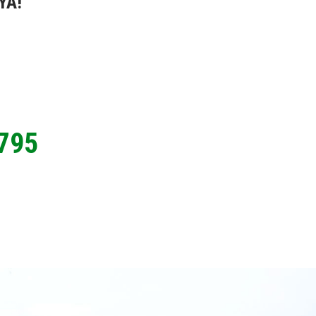
YA!
795