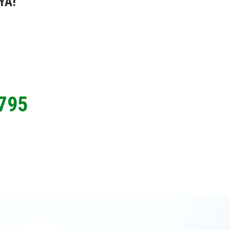
YA!
795