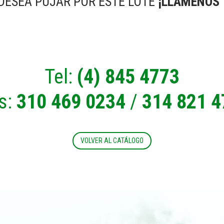
 DESEA PUJAR POR ESTE LOTE
¡LLÁMENOS 
Tel:
(4) 845 4773
s:
310 469 0234
/
314 821 4
VOLVER AL CATÁLOGO