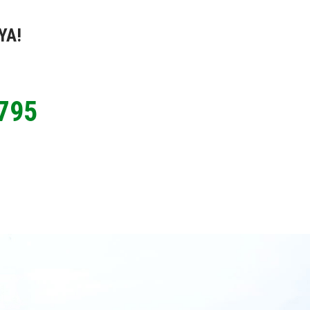
YA!
795